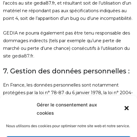
l’accès au site gedia87.fr, et résultant soit de l’utilisation d’un
matériel ne répondant pas aux spécifications indiquées au
point 4, soit de l’apparition d’un bug ou d’une incompatibilité.
GEDIA ne pourra également pas être tenu responsable des
dommages indirects (tels par exemple qu’une perte de
marché ou perte d’une chance) consécutifs à l’utilisation du
site
gedia87.fr
.
7. Gestion des données personnelles :
En France, les données personnelles sont notamment
protégées par la loi n° 78-87 du 6 janvier 1978, la loi n° 2004-
801 du 6 août 2004, l’article L. 226-13 du Code pénal et la
Gérer le consentement aux
Directive Européenne du 24 octobre 1995.
cookies
A l’occasion de l’utilisation du site
gedia87.fr
, peuvent êtres
Nous utilisons des cookies pour optimiser notre site web et notre service.
recueillies : l’URL des liens par l’intermédiaire desquels