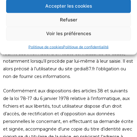
l’utilisateur a accédé au site
gedia87.fr
, le fournisseur d’accès
Accepter les cookies
de l’utilisateur, l’adresse de protocole Internet (IP) de
l’utilisateur.
Refuser
En tout état de cause GEDIA ne collecte des informations
Voir les préférences
personnelles relatives à l’utilisateur que pour le besoin de
certains services proposés par le site
gedia87.fr
. L’utilisateur
Politique de cookies
Politique de confidentialité
fournit ces informations en toute connaissance de cause,
notamment lorsqu’il procède par lui-même à leur saisie. Il est
alors précisé à l’utilisateur du site
gedia87.fr
l’obligation ou
non de fournir ces informations.
Conformément aux dispositions des articles 38 et suivants
de la loi 78-17 du 6 janvier 1978 relative à l’informatique, aux
fichiers et aux libertés, tout utilisateur dispose d’un droit
d’accès, de rectification et d’opposition aux données
personnelles le concernant, en effectuant sa demande écrite
et signée, accompagnée d’une copie du titre d’identité avec
signature du titulaire de la pièce, en précisant l’adresse à